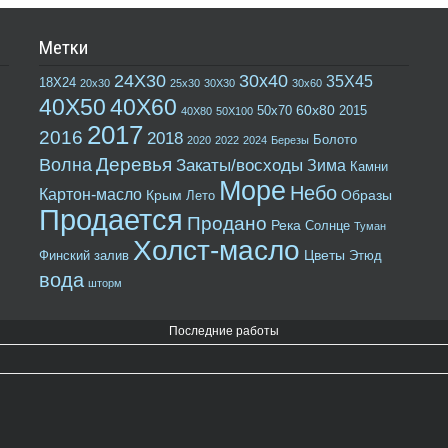
Метки
24Х30
30х40
35Х45
18Х24
20х30
25х30
30Х30
30х60
40Х50
40Х60
60х80
50х70
2015
40Х80
50Х100
2017
2016
2018
Болото
2020
2022
2024
Березы
Деревья
Волна
Закаты/восходы
Зима
Камни
Море
Небо
Картон-масло
Крым
Образы
Лето
Продается
Продано
Река
Солнце
Туман
Холст-масло
Цветы
Финский залив
Этюд
вода
шторм
Последние работы