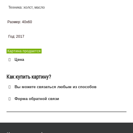
Техника: холст, масло
Размер: 40х60
Год: 2017
Картина продается
Цена
Как купить картину?
Вы можете связаться любым из способов
Телефон:+7 (981)115 67099 (WhatsApp Viber)
Форма обратной связи
Электронная почта: i@art-vb.ru
Ваше имя
*
Номер телефона
Email
Иная информация для связи