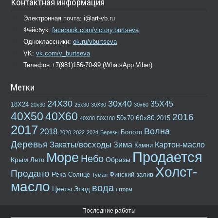
Контактная информация
Сообщение
Электронная почта: i@art-vb.ru
Фейсбук:
facebook.com/victory.burtseva
Одноклассники:
ok.ru/vburtseva
Comment
VK:
vk.com/v_burtseva
Отправить
Телефон:+7(981)156-70-99 (WhatsApp Viber)
Метки
24Х30
30х40
35Х45
18Х24
20х30
25х30
30Х30
30х60
40Х50
40Х60
2016
60х80
50х70
2015
40Х80
50Х100
2017
Волна
2018
Болото
2020
2022
2024
Березы
Деревья
Закаты/восходы
Зима
Картон-масло
Камни
Продается
Море
Небо
Крым
Образы
Лето
Холст-
Продано
Река
Солнце
Финский залив
Туман
масло
вода
Цветы
Этюд
шторм
Последние работы