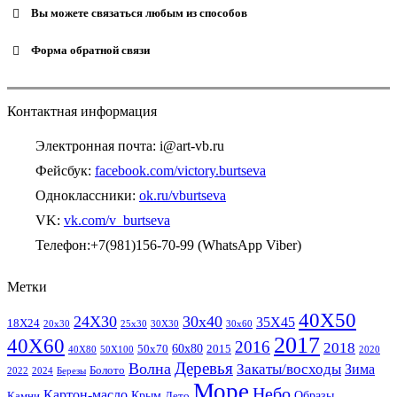
Вы можете связаться любым из способов
Телефон:+7 (981)115 67099 (WhatsApp Viber)
Форма обратной связи
Электронная почта: i@art-vb.ru
Ваше имя
*
Номер телефона
Email
Контактная информация
Иная информация для связи
Электронная почта: i@art-vb.ru
Сообщение
Фейсбук:
facebook.com/victory.burtseva
Phone
Одноклассники:
ok.ru/vburtseva
Отправить
VK:
vk.com/v_burtseva
Телефон:+7(981)156-70-99 (WhatsApp Viber)
Метки
40Х50
24Х30
30х40
35Х45
18Х24
20х30
25х30
30Х30
30х60
2017
40Х60
2016
2018
60х80
50х70
2015
40Х80
50Х100
2020
Деревья
Волна
Закаты/восходы
Зима
Болото
2022
2024
Березы
Море
Небо
Картон-масло
Крым
Образы
Камни
Лето