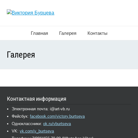
Главная
Галерея
Контакты
Галерея
Контактная информация
Электронная почта: i@art-vb.ru
Фейсбук:
facebook.com/victory.burtseva
Одноклассники:
ok.ru/vburtseva
VK:
vk.com/v_burtseva