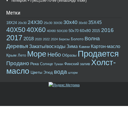
Телефон:+7(981)156-70-99 (WhatsApp Viber)
Метки
24Х30
30х40
35Х45
18Х24
20х30
25х30
30Х30
30х60
40Х50
40Х60
2016
60х80
50х70
2015
40Х80
50Х100
2017
Волна
2018
Болото
2020
2022
2024
Березы
Деревья
Закаты/восходы
Зима
Картон-масло
Камни
Продается
Море
Небо
Крым
Образы
Лето
Холст-
Продано
Река
Солнце
Финский залив
Туман
масло
вода
Цветы
Этюд
шторм